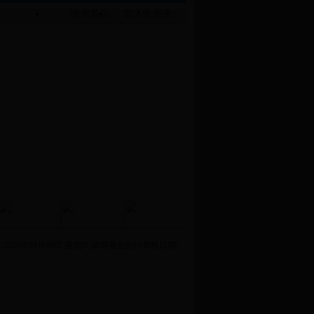
设为首页
加入收藏夹
镇长接访日的通知
·
停电通知
·
关于设立书记、镇长接访日的通知
·
作息
：
2026年08月08日 星期六 请调整您的计算机日期!
式