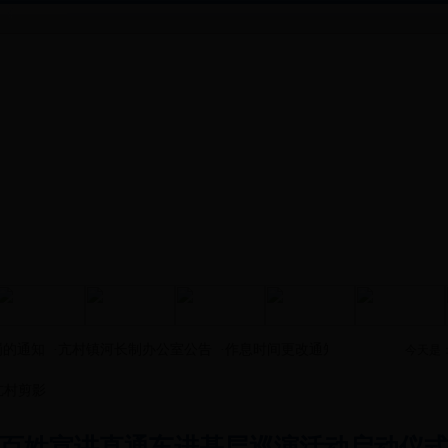
的通知
·
亢村镇河长制办公室公告
·
作息时间更改通知
·
关于设立书记、
今天是
亢村剪影
百姓宣讲直通车进基层巡演活动启动仪