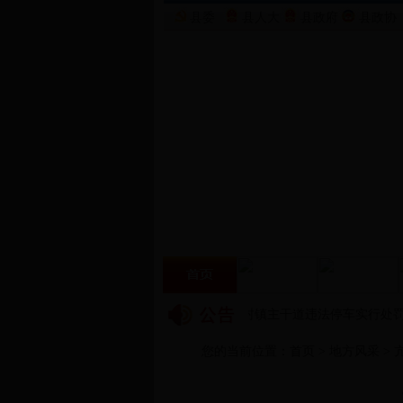
县委
县人大
县政府
县政协
·
关于县交警部门将对亢村镇主干道违法停车实行处罚
您的当前位置：
首页
>
地方风采
>